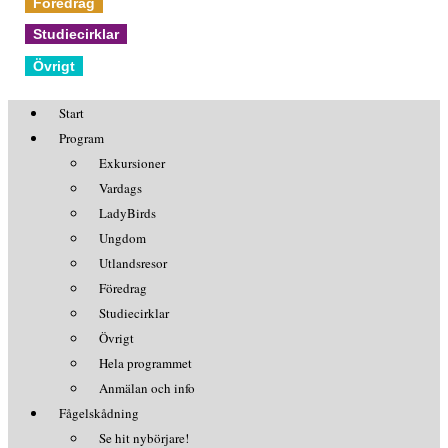
Föredrag
Studiecirklar
Övrigt
Start
Program
Exkursioner
Vardags
LadyBirds
Ungdom
Utlandsresor
Föredrag
Studiecirklar
Övrigt
Hela programmet
Anmälan och info
Fågelskådning
Se hit nybörjare!