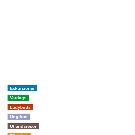
Exkursioner
Vardags
Ladybirds
Ungdom
Utlandsresor