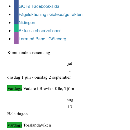
GOFs Facebook-sida
Fågelskådning i Göteborgstrakten
Nidingen
Aktuella observationer
Larm på Band i Göteborg
Kommande evenemang
jul
1
onsdag 1 juli
-
onsdag 2 september
Vadare i Breviks Kile, Tjörn
aug
13
Hela dagen
Torslandaviken