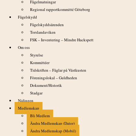
Svensk (073-082 68 63). Begränsat deltagarantal, se
Fågelmatningar
Program/Anmälan och info/Vardags.
Regional rapportkommitté Göteborg
Fågelskydd
Fågelskyddsärenden
Torslandaviken
FSK – Inventering – Mindre Hackspett
Om oss
Styrelse
Kommittéer
Tidskriften – Fåglar på Västkusten
Föreningslokal – Guldheden
Dokument/Historik
Stadgar
Nidingen
Medlemskap
Lägg till i kalender
Bli Medlem
Ändra Medlemskap (Dator)
Ändra Medlemskap (Mobil)