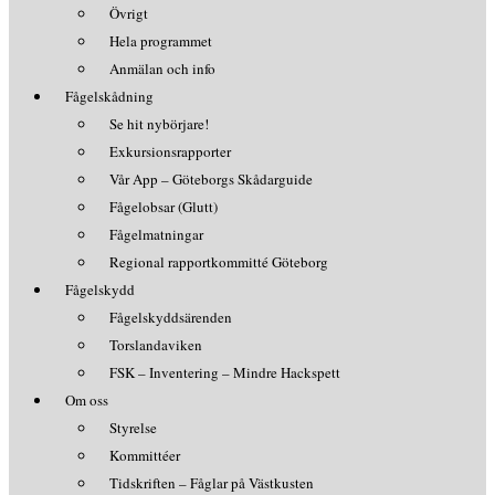
Övrigt
Hela programmet
Anmälan och info
Fågelskådning
Se hit nybörjare!
Exkursionsrapporter
Vår App – Göteborgs Skådarguide
Fågelobsar (Glutt)
Fågelmatningar
Regional rapportkommitté Göteborg
Fågelskydd
Fågelskyddsärenden
Torslandaviken
FSK – Inventering – Mindre Hackspett
Om oss
Styrelse
Kommittéer
Tidskriften – Fåglar på Västkusten