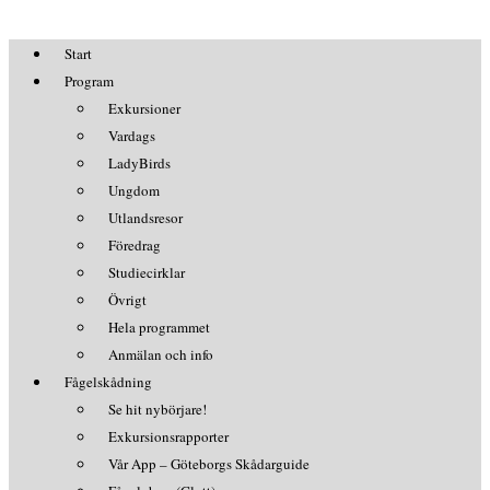
Start
Program
Exkursioner
Vardags
LadyBirds
Ungdom
Utlandsresor
Föredrag
Studiecirklar
Övrigt
Hela programmet
Anmälan och info
Fågelskådning
Se hit nybörjare!
Exkursionsrapporter
Vår App – Göteborgs Skådarguide