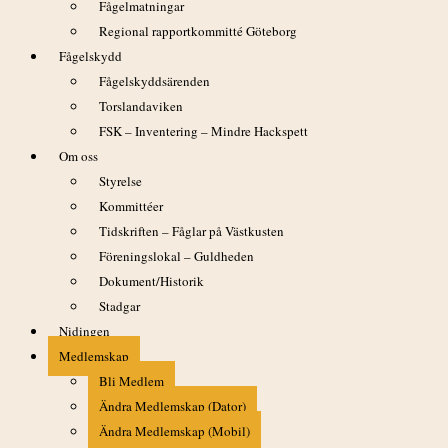
Fågelmatningar
Regional rapportkommitté Göteborg
Fågelskydd
Kontakt
Fågelskyddsärenden
Torslandaviken
Postadress
: Box 166, 421 22 V Frölunda
FSK – Inventering – Mindre Hackspett
E-post
: gof@gof.nu
Om oss
Styrelsen
Styrelse
Kommittéer
Kommitéer
Tidskriften – Fåglar på Västkusten
Föreningslokal – Guldheden
Dokument/Historik
Frågor om fåglar
Stadgar
Posta din fråga i någon facebook-grupp, t ex
Vilken Fågel
eller
Nidingen
Fåglar inpå knuten
Medlemskap
Bli Medlem
Ändra Medlemskap (Dator)
Ändra Medlemskap (Mobil)
Länkar