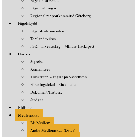
Fågelobsar (Glutt)
Fågelmatningar
Regional rapportkommitté Göteborg
Fågelskydd
Fågelskyddsärenden
Torslandaviken
FSK – Inventering – Mindre Hackspett
Om oss
Styrelse
Kommittéer
Tidskriften – Fåglar på Västkusten
Föreningslokal – Guldheden
Dokument/Historik
Stadgar
Nidingen
Medlemskap
Bli Medlem
Ändra Medlemskap (Dator)