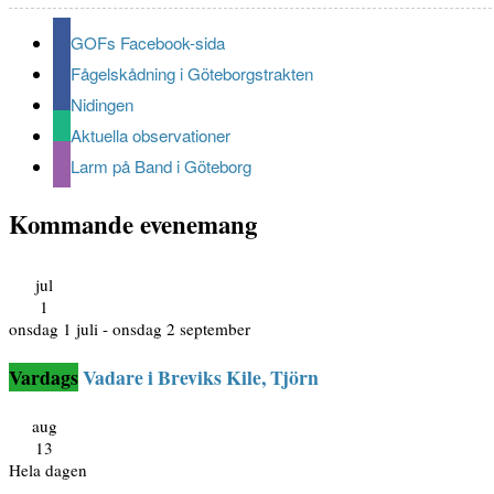
GOFs Facebook-sida
Fågelskådning i Göteborgstrakten
Nidingen
Aktuella observationer
Larm på Band i Göteborg
Kommande evenemang
jul
1
onsdag 1 juli
-
onsdag 2 september
Vadare i Breviks Kile, Tjörn
aug
13
Hela dagen