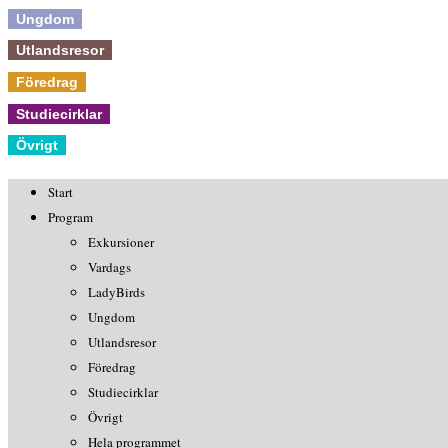
Ungdom
Utlandsresor
Föredrag
Studiecirklar
Övrigt
Start
Program
Exkursioner
Vardags
LadyBirds
Ungdom
Utlandsresor
Föredrag
Studiecirklar
Övrigt
Hela programmet