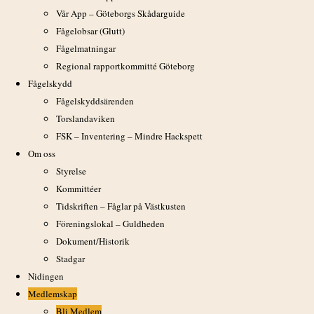
Vår App – Göteborgs Skådarguide
Fågelobsar (Glutt)
Fågelmatningar
Lägg till i kalender
Regional rapportkommitté Göteborg
Fågelskydd
Fågelskyddsärenden
Torslandaviken
FSK – Inventering – Mindre Hackspett
Om oss
Google Kalender
Styrelse
iCalendar
Kommittéer
Outlook 365
Outlook Live
Tidskriften – Fåglar på Västkusten
Föreningslokal – Guldheden
Dokument/Historik
Stadgar
Nidingen
Vadare i Halland
Medlemskap
Bli Medlem