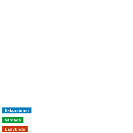
Exkursioner
Vardags
Ladybirds