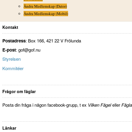
Ändra Medlemskap (Dator)
Ändra Medlemskap (Mobil)
Kontakt
Postadress
: Box 166, 421 22 V Frölunda
E-post
: gof@gof.nu
Styrelsen
Kommitéer
Frågor om fåglar
Posta din fråga i någon facebook-grupp, t ex
Vilken Fågel
eller
Fågla
Länkar