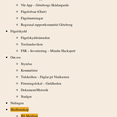
Frågor om fåglar
Vår App – Göteborgs Skådarguide
Fågelobsar (Glutt)
Posta din fråga i någon facebook-grupp, t ex
Vilken Fågel
eller
Fågla
Fågelmatningar
Regional rapportkommitté Göteborg
Fågelskydd
Länkar
Fågelskyddsärenden
Torslandaviken
GOFs Facebook-sida
FSK – Inventering – Mindre Hackspett
Fågelskådning i Göteborgstrakten
Om oss
Nidingen
Styrelse
Kommittéer
Aktuella observationer
Tidskriften – Fåglar på Västkusten
Larm på Band i Göteborg
Föreningslokal – Guldheden
Dokument/Historik
Start
Stadgar
Program
Nidingen
Exkursioner
Medlemskap
Vardags
Bli Medlem
LadyBirds