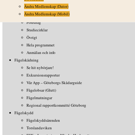
Ändra Medlemskap (Dator)
Ungdom
Ändra Medlemskap (Mobil)
Utlandsresor
Föredrag
Studiecirklar
Övrigt
Hela programmet
Anmälan och info
Fågelskådning
Se hit nybörjare!
Exkursionsrapporter
Vår App – Göteborgs Skådarguide
Fågelobsar (Glutt)
Fågelmatningar
Regional rapportkommitté Göteborg
Fågelskydd
Fågelskyddsärenden
Torslandaviken