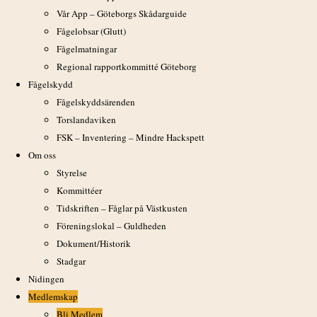
Frågor om fåglar
Vår App – Göteborgs Skådarguide
Fågelobsar (Glutt)
Posta din fråga i någon facebook-grupp, t ex
Vilken Fågel
eller
Fågla
Fågelmatningar
Regional rapportkommitté Göteborg
Fågelskydd
Länkar
Fågelskyddsärenden
Torslandaviken
GOFs Facebook-sida
FSK – Inventering – Mindre Hackspett
Fågelskådning i Göteborgstrakten
Om oss
Nidingen
Styrelse
Kommittéer
Aktuella observationer
Tidskriften – Fåglar på Västkusten
Larm på Band i Göteborg
Föreningslokal – Guldheden
Dokument/Historik
Kommande evenemang
Stadgar
Nidingen
Medlemskap
Bli Medlem