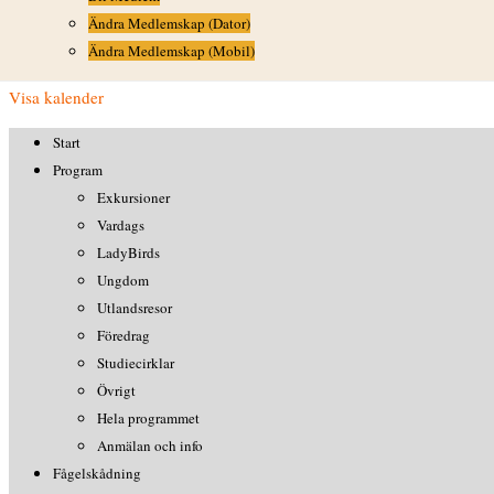
06:00
-
15:00
Ändra Medlemskap (Dator)
Norra Halland
Ändra Medlemskap (Mobil)
Visa kalender
Start
Program
Exkursioner
Vardags
LadyBirds
Ungdom
Utlandsresor
Föredrag
Studiecirklar
Övrigt
Hela programmet
Anmälan och info
Fågelskådning