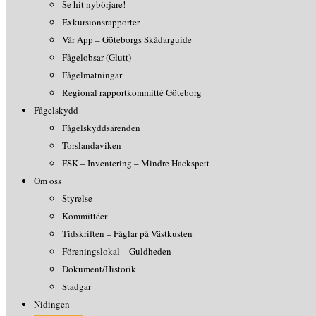
Se hit nybörjare!
Exkursionsrapporter
Vår App – Göteborgs Skådarguide
Fågelobsar (Glutt)
Fågelmatningar
Regional rapportkommitté Göteborg
Fågelskydd
Fågelskyddsärenden
Torslandaviken
FSK – Inventering – Mindre Hackspett
Om oss
Styrelse
Kommittéer
Tidskriften – Fåglar på Västkusten
Föreningslokal – Guldheden
Dokument/Historik
Stadgar
Nidingen