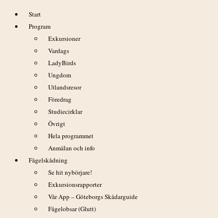
Hoppa
Start
till
Program
innehåll
Exkursioner
Vardags
LadyBirds
42 evenemang har hittats.
Ungdom
Utlandsresor
Föredrag
Studiecirklar
Övrigt
Hela programmet
Anmälan och info
Fågelskådning
Se hit nybörjare!
Exkursionsrapporter
Vår App – Göteborgs Skådarguide
Fågelobsar (Glutt)