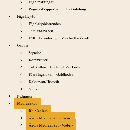
Fågelmatningar
Regional rapportkommitté Göteborg
Fågelskydd
Fågelskyddsärenden
Torslandaviken
FSK – Inventering – Mindre Hackspett
Om oss
Styrelse
Kommittéer
Tidskriften – Fåglar på Västkusten
Föreningslokal – Guldheden
Dokument/Historik
Stadgar
Nidingen
Medlemskap
Bli Medlem
Ändra Medlemskap (Dator)
Ändra Medlemskap (Mobil)