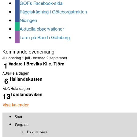
GOFs Facebook-sida
Fågelskådning i Göteborgstrakten
Nidingen
Aktuella observationer
Larm på Band i Göteborg
Kommande evenemang
onsdag 1 juli
-
onsdag 2 september
JUL
1
Vadare i Breviks Kile, Tjörn
Hela dagen
AUG
6
Hallandskusten
Hela dagen
AUG
13
Torslandaviken
Visa kalender
Start
Program
Exkursioner