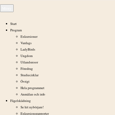
Hoppa
Meny
till
innehåll
Start
Program
Exkursioner
Fågeltornskampen 4 maj
Vardags
LadyBirds
Ungdom
Utlandsresor
Föredrag
Studiecirklar
Övrigt
Hela programmet
Anmälan och info
Fågelskådning
Se hit nybörjare!
Exkursionsrapporter