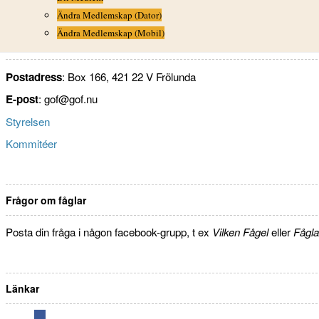
Ändra Medlemskap (Dator)
Ändra Medlemskap (Mobil)
Kontakt
Postadress
: Box 166, 421 22 V Frölunda
E-post
: gof@gof.nu
Styrelsen
Kommitéer
Frågor om fåglar
Posta din fråga i någon facebook-grupp, t ex
Vilken Fågel
eller
Fågla
Länkar