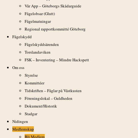
Vår App – Göteborgs Skådarguide
Fågelobsar (Glutt)
Fågeltornskampen lördag 4 maj, tredje året i Sverige, sedan länge i F
Fågelmatningar
tävling mellan fågeltornen och också som en landskamp med Finland s
Regional rapportkommitté Göteborg
Svankällan, Svarttjärn, Tjolöholm, Torslandaviken och Ödsmåls kile. 
Fågelskydd
Text: Stig Fredriksson
Fågelskyddsärenden
Bild: Stig Fredriksson
Torslandaviken
FSK – Inventering – Mindre Hackspett
Om oss
Publicerat
14 oktober 2018
29 april 2013
Styrelse
den
Kommittéer
Kategorier
Nyheter
Tidskriften – Fåglar på Västkusten
Föreningslokal – Guldheden
Etiketter
,
Evenemang
Tävlingar
Dokument/Historik
Stadgar
Nidingen
Inläggsnavigering
Medlemskap
Bli Medlem