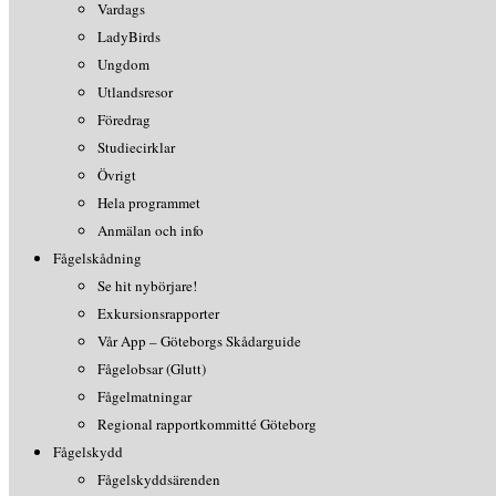
Vardags
LadyBirds
Ungdom
Utlandsresor
Föredrag
Studiecirklar
Övrigt
Hela programmet
Anmälan och info
Fågelskådning
Se hit nybörjare!
Exkursionsrapporter
Vår App – Göteborgs Skådarguide
Fågelobsar (Glutt)
Fågelmatningar
Regional rapportkommitté Göteborg
Fågelskydd
Fågelskyddsärenden