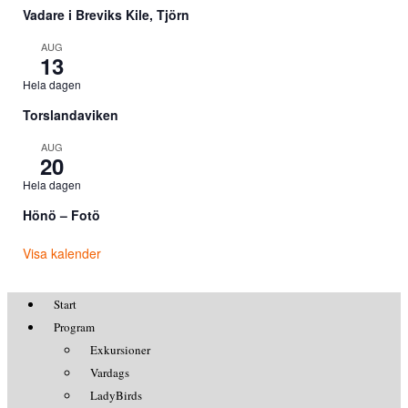
Vadare i Breviks Kile, Tjörn
AUG
13
Hela dagen
Torslandaviken
AUG
20
Hela dagen
Hönö – Fotö
Visa kalender
Start
Program
Exkursioner
Vardags
LadyBirds