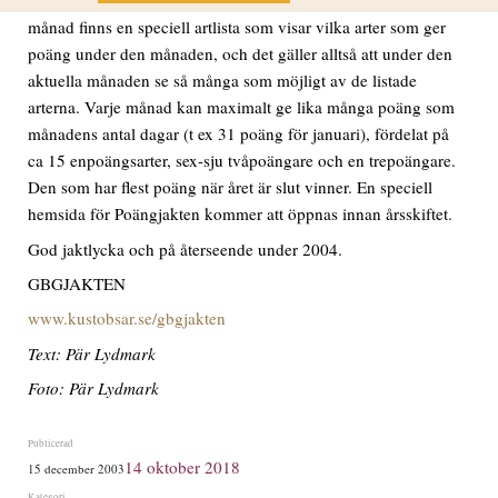
Maxpoängen är inte helt opassande just 366 poäng. För varje
månad finns en speciell artlista som visar vilka arter som ger
poäng under den månaden, och det gäller alltså att under den
aktuella månaden se så många som möjligt av de listade
arterna. Varje månad kan maximalt ge lika många poäng som
månadens antal dagar (t ex 31 poäng för januari), fördelat på
ca 15 enpoängsarter, sex-sju tvåpoängare och en trepoängare.
Den som har flest poäng när året är slut vinner. En speciell
hemsida för Poängjakten kommer att öppnas innan årsskiftet.
God jaktlycka och på återseende under 2004.
GBGJAKTEN
www.kustobsar.se/gbgjakten
Text: Pär Lydmark
Foto: Pär Lydmark
Publicerat
14 oktober 2018
15 december 2003
den