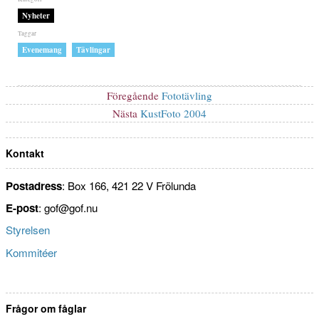
Kategorier
Nyheter
Etiketter
,
Evenemang
Tävlingar
Inläggsnavigering
Föregående
Föregående
Fototävling
inlägg:
Nästa
Nästa
KustFoto 2004
inlägg:
Kontakt
Postadress
: Box 166, 421 22 V Frölunda
E-post
: gof@gof.nu
Styrelsen
Kommitéer
Frågor om fåglar