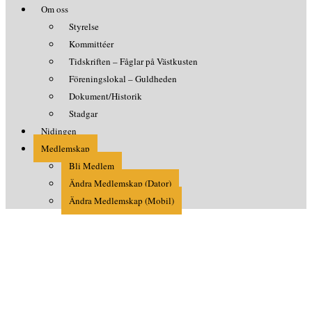
Om oss
Styrelse
Kommittéer
Tidskriften – Fåglar på Västkusten
Föreningslokal – Guldheden
Dokument/Historik
Stadgar
Nidingen
Medlemskap
Bli Medlem
Ändra Medlemskap (Dator)
Ändra Medlemskap (Mobil)