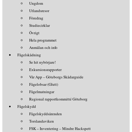
Ungdom
Utlandsresor
Föredrag
Studiecirklar
Övrigt
Hela programmet
Anmälan och info
Fågelskådning
Se hit nybörjare!
Exkursionsrapporter
Vår App – Göteborgs Skådarguide
Fågelobsar (Glutt)
Fågelmatningar
Regional rapportkommitté Göteborg
Fågelskydd
Fågelskyddsärenden
Torslandaviken
FSK – Inventering – Mindre Hackspett