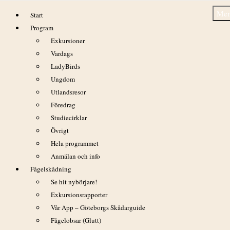
Hoppa
Me
Start
till
Program
innehåll
Exkursioner
Vardags
LadyBirds
Ungdom
Nya jakter i Göteborg
Utlandsresor
Föredrag
Studiecirklar
Övrigt
Hela programmet
Anmälan och info
Fågelskådning
Se hit nybörjare!
Exkursionsrapporter
Vår App – Göteborgs Skådarguide
Under 2004 kör vi vidare med nya fågeltävlingar i Göteborg
Fågelobsar (Glutt)
– först ut är de helt nya tävlingarna Poängjakten och