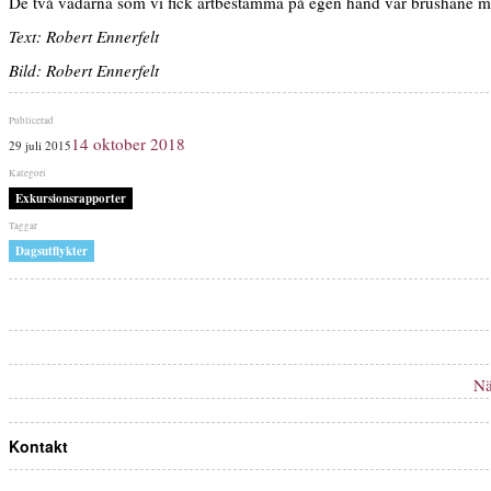
De två vadarna som vi fick artbestämma på egen hand var brushane 
Text: Robert Ennerfelt
Bild: Robert Ennerfelt
Publicerat
14 oktober 2018
29 juli 2015
den
Kategorier
Exkursionsrapporter
Etiketter
Dagsutflykter
Inläggsnavigering
Nä
Kontakt