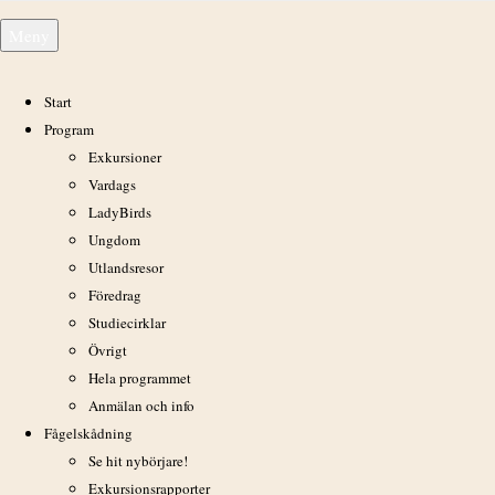
Hoppa
Meny
till
innehåll
Start
Program
Exkursioner
Halland 25/7 2015
Vardags
LadyBirds
Ungdom
Utlandsresor
Föredrag
Studiecirklar
Övrigt
Hela programmet
Anmälan och info
Fågelskådning
Se hit nybörjare!
Exkursionsrapporter