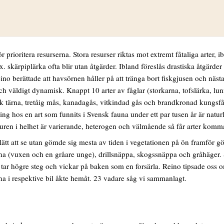
stats med en ramp (för rullstolar?). Reino testade våra kunskaper och vi
såg gamla ut. De andra slängde med huvudet när de gick. (vilka det var 
åg vi också samt skärfläckor, gluttsnäppor, strandskator, ljungpipare, k
ioritera resurserna. Stora resurser riktas mot extremt fåtaliga arter, 
. skärpiplärka ofta blir utan åtgärder. Ibland föreslås drastiska åtgärde
ino berättade att havsörnen håller på att tränga bort fiskgjusen och nästa
ch väldigt dynamisk. Knappt 10 arter av fåglar (storkarna, tofslärka, lun
k tärna, tretåig mås, kanadagås, vitkindad gås och brandkronad kungsfåg
hos en art som funnits i Svensk fauna under ett par tusen år är naturli
 naturen i helhet är varierande, heterogen och välmående så får arter komm
e lätt att se utan gömde sig mesta av tiden i vegetationen på ön framför 
höna (vuxen och en gråare unge), drillsnäppa, skogssnäppa och gråhäger.
 tar högre steg och vickar på baken som en forsärla. Reino tipsade oss 
na i respektive bil åkte hemåt. 23 vadare såg vi sammanlagt.