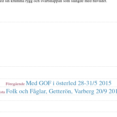
med sin krumma rygg och svartsnäppan som slängde med huvudet.
Med GOF i österled 28-31/5 2015
Föregående
Föregående
inlägg:
Folk och Fåglar, Getterön, Varberg 20/9 20
Nästa
sta
inlägg: