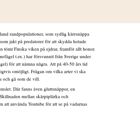
lle att vi skulle bestämma några vadare på andra
får ni veta om längst ned i rapporten) Bruna
ustpipare med sina svarta armhålor och kärrsnäppor
ibland randpopulationer, som sydlig kärrsnäppa
r som jakt på predatorer för att skydda hotade
n tömt Finska viken på ejdrar, framför allt honor.
nefågel t.ex.) har försvunnit från Sverige under
el) för att nämna några. Att på 40-50 års tid
gtvis omöjligt. Frågan om vilka arter vi ska
a och gå som de vill.
gömslet. Där fanns även gluttsnäppor, en
 Skillnaden mellan skärpiplärka och
om att använda Youtube för att se på vadarnas