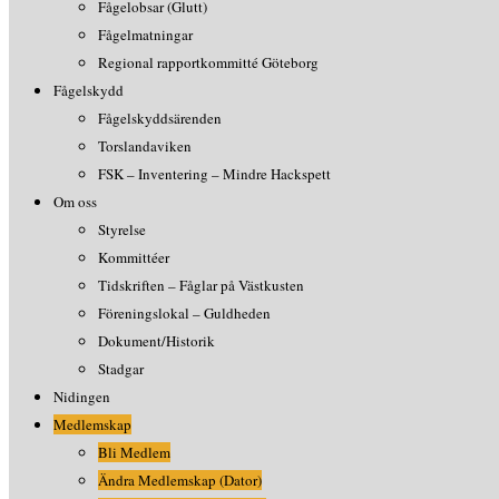
Fågelobsar (Glutt)
Fågelmatningar
Regional rapportkommitté Göteborg
Fågelskydd
Fågelskyddsärenden
Torslandaviken
FSK – Inventering – Mindre Hackspett
Om oss
Styrelse
Kommittéer
Tidskriften – Fåglar på Västkusten
Föreningslokal – Guldheden
Dokument/Historik
Stadgar
Nidingen
Medlemskap
Bli Medlem
Ändra Medlemskap (Dator)