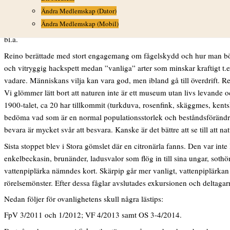
I skydd för regn men inte för blåst tog vi plats i obshuset som nu utru
Ändra Medlemskap (Dator)
sidan reservatet. De första fåglarna var krumma med böjda ryggar och 
Ändra Medlemskap (Mobil)
kärrhökar, ett par kanske, flög utanför reservatet. De vanliga gässen s
bl.a.
Reino berättade med stort engagemang om fågelskydd och hur man bör pr
och vitryggig hackspett medan ”vanliga” arter som minskar kraftigt t.ex
vadare. Människans vilja kan vara god, men ibland gå till överdrift. Re
Vi glömmer lätt bort att naturen inte är ett museum utan livs levande o
1900-talet, ca 20 har tillkommit (turkduva, rosenfink, skäggmes, kents
bedöma vad som är en normal populationsstorlek och beståndsförändring 
bevara är mycket svår att besvara. Kanske är det bättre att se till att
Sista stoppet blev i Stora gömslet där en citronärla fanns. Den var int
enkelbeckasin, brunänder, ladusvalor som flög in till sina ungar, sot
vattenpiplärka nämndes kort. Skärpip går mer vanligt, vattenpiplärkan
rörelsemönster. Efter dessa fåglar avslutades exkursionen och deltagar
Nedan följer för ovanlighetens skull några lästips:
FpV 3/2011 och 1/2012; VF 4/2013 samt OS 3-4/2014.