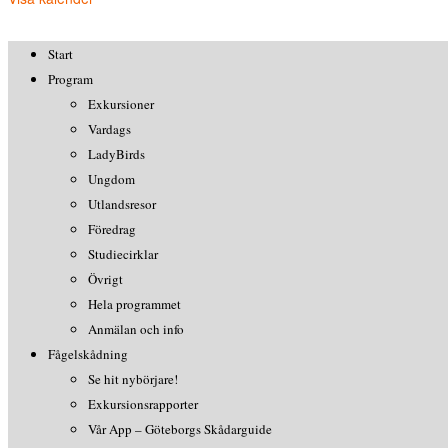
Start
Program
Exkursioner
Vardags
LadyBirds
Ungdom
Utlandsresor
Föredrag
Studiecirklar
Övrigt
Hela programmet
Anmälan och info
Fågelskådning
Se hit nybörjare!
Exkursionsrapporter
Vår App – Göteborgs Skådarguide