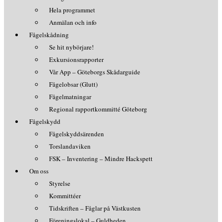
Hela programmet
Anmälan och info
Fågelskådning
Se hit nybörjare!
Exkursionsrapporter
Vår App – Göteborgs Skådarguide
Fågelobsar (Glutt)
Fågelmatningar
Regional rapportkommitté Göteborg
Fågelskydd
Fågelskyddsärenden
Torslandaviken
FSK – Inventering – Mindre Hackspett
Om oss
Styrelse
Kommittéer
Tidskriften – Fåglar på Västkusten
Föreningslokal – Guldheden