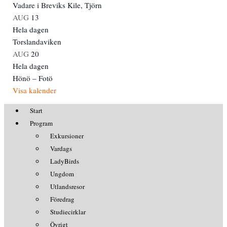
Vadare i Breviks Kile, Tjörn
AUG
13
Hela dagen
Torslandaviken
AUG
20
Hela dagen
Hönö – Fotö
Visa kalender
Start
Program
Exkursioner
Vardags
LadyBirds
Ungdom
Utlandsresor
Föredrag
Studiecirklar
Övrigt