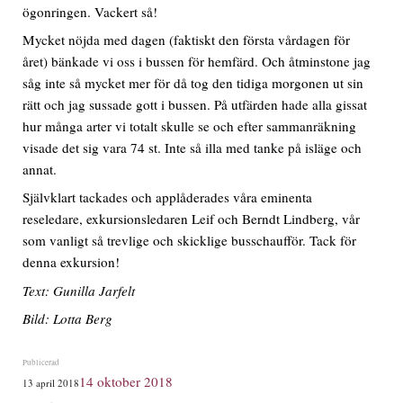
ögonringen. Vackert så!
Mycket nöjda med dagen (faktiskt den första vårdagen för
året) bänkade vi oss i bussen för hemfärd. Och åtminstone jag
såg inte så mycket mer för då tog den tidiga morgonen ut sin
rätt och jag sussade gott i bussen. På utfärden hade alla gissat
hur många arter vi totalt skulle se och efter sammanräkning
visade det sig vara 74 st. Inte så illa med tanke på isläge och
annat.
Självklart tackades och applåderades våra eminenta
reseledare, exkursionsledaren Leif och Berndt Lindberg, vår
som vanligt så trevlige och skicklige busschaufför. Tack för
denna exkursion!
Text: Gunilla Jarfelt
Bild: Lotta Berg
Publicerat
14 oktober 2018
13 april 2018
den