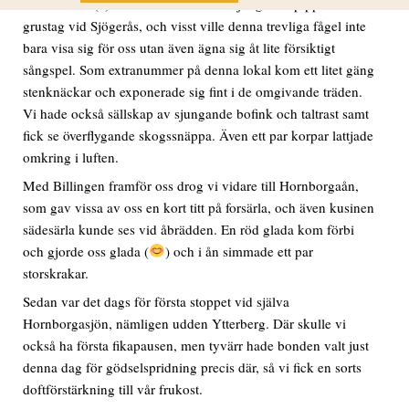
Ett klassiskt (?) ställe för denna skönsjungande pippi är ett
grustag vid Sjögerås, och visst ville denna trevliga fågel inte
bara visa sig för oss utan även ägna sig åt lite försiktigt
sångspel. Som extranummer på denna lokal kom ett litet gäng
stenknäckar och exponerade sig fint i de omgivande träden.
Vi hade också sällskap av sjungande bofink och taltrast samt
fick se överflygande skogssnäppa. Även ett par korpar lattjade
omkring i luften.
Med Billingen framför oss drog vi vidare till Hornborgaån,
som gav vissa av oss en kort titt på forsärla, och även kusinen
sädesärla kunde ses vid åbrädden. En röd glada kom förbi
och gjorde oss glada (
) och i ån simmade ett par
storskrakar.
Sedan var det dags för första stoppet vid själva
Hornborgasjön, nämligen udden Ytterberg. Där skulle vi
också ha första fikapausen, men tyvärr hade bonden valt just
denna dag för gödselspridning precis där, så vi fick en sorts
doftförstärkning till vår frukost.