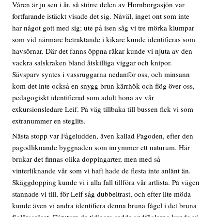
Våren är ju sen i år, så större delen av Hornborgasjön var
fortfarande istäckt visade det sig. Nåväl, inget ont som inte
har något gott med sig; ute på isen såg vi tre mörka klumpar
som vid närmare betraktande i kikare kunde identifieras som
havsörnar. Där det fanns öppna råkar kunde vi njuta av den
vackra salskraken bland åtskilliga viggar och knipor.
Sävsparv syntes i vassruggarna nedanför oss, och minsann
kom det inte också en snygg brun kärrhök och flög över oss,
pedagogiskt identifierad som adult hona av vår
exkursionsledare Leif. På väg tillbaka till bussen fick vi som
extranummer en steglits.
Nästa stopp var Fågeludden, även kallad Pagoden, efter den
pagodliknande byggnaden som inrymmer ett naturum. Här
brukar det finnas olika doppingarter, men med så
vinterliknande vår som vi haft hade de flesta inte anlänt än.
Skäggdopping kunde vi i alla fall tillföra vår artlista. På vägen
stannade vi till, för Leif såg dubbeltrast, och efter lite möda
kunde även vi andra identifiera denna bruna fågel i det bruna
fjolårsgräset. Förutom de tidigare sedda andfåglarna kunde vi