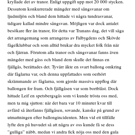
kryllade det av tranor. Enligt uppgift upp mot 20 000 stycken.
Dessutom konkurrerade mängder med sångsvanar om
ljudmiljön och bland dem hittade vi några tundrasvanar,
tidigare kallad mindre sångsvan. Möjligen var dock antalet
besökare fler än tranor, för detta var Tranans dag, det vill säga
det arrangemang som arrangeras av Falbygdens och Skövde
fågelklubbar och som alltid brukar dra mycket folk från när
och fjärran. Förutom alla tranor och sångsvanar fanns även
mängder med gäss och bland dem skulle det finnas en
fjällgås, berättades det. Tyvärr åkte en svart ballong omkring
där fåglarna var, och denna uppfattades som oerhört
skrämmande av fåglarna, som gjorde massiva uppflog där
ballongen for fram. Och fjällgåsen var som bortblåst. Dock
hittade Leif en spetsbergsgås som vi kunde trösta oss med,
men ta mig sjutton: när det bara var 10 minuter kvar till
avfärd så återfanns fjällgåsen, sovande, kanske på grund av
utmattningen efter ballongincidenten. Men vid ett tillfälle
lyfte den på huvudet så att några av oss kunde få se dess
”gulliga” näbb, medan vi andra fick nöja oss med den gula