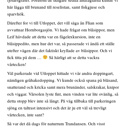
här lägga till brunand till reselistan, samt fiskgjuse och
sparvhök.
Därefter for vi till Utloppet, det vill säga ån Flian som
avvattnar Hornborgasjön. Vi hade frågat om blåsippor, men
Leif hävdade att detta var en fågelexkursion, inte en
blåsippedito, men hur det var, så passerade vi ändå ett ställe
utefter vägen där det faktiskt kryllade av blåsippor. Och vi
fick titta på dem …
Så härligt att se detta vackra
vårtecken!
Väl parkerade vid Utloppet hittade vi vår andra doppingart,
nämligen gråhakedopping. Vi kunde också spana på bläsand,
snatterand och kricka samt mera brunänder, salskrakar, knipor
och viggar. Vårsolen lyste fint, men vinden var lite ovänlig, så
detta stopp blev inte så långt. På väg tillbaka till parkeringen
sjöng en taltrast intensivt och det är ju ett väl så trevligt
vårtecken, inte sant?
Så var det då dags för naturrum Trandansen. Och visst