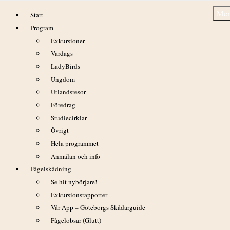
Hoppa
Me
Start
till
Program
innehåll
Exkursioner
Vardags
LadyBirds
Ungdom
Hornborgasjön 7/4 2018
Utlandsresor
Föredrag
Studiecirklar
Övrigt
Hela programmet
Anmälan och info
Fågelskådning
Se hit nybörjare!
Exkursionsrapporter
Vår App – Göteborgs Skådarguide
Fågelobsar (Glutt)