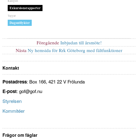
Kategorier
Exkursionsrapporter
Etiketter
Dagsutflykter
Inläggsnavigering
Föregående
Föregående
Inbjudan till årsmöte!
inlägg:
Nästa
Nästa
Ny hemsida för Rrk Göteborg med fältfunktioner
inlägg:
Kontakt
Postadress
: Box 166, 421 22 V Frölunda
E-post
: gof@gof.nu
Styrelsen
Kommitéer
Frågor om fåglar