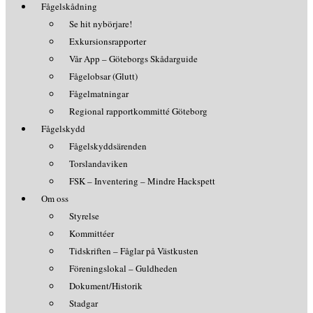
Fågelskådning
Se hit nybörjare!
Exkursionsrapporter
Vår App – Göteborgs Skådarguide
Fågelobsar (Glutt)
Fågelmatningar
Regional rapportkommitté Göteborg
Fågelskydd
Fågelskyddsärenden
Torslandaviken
FSK – Inventering – Mindre Hackspett
Om oss
Styrelse
Kommittéer
Tidskriften – Fåglar på Västkusten
Föreningslokal – Guldheden
Dokument/Historik
Stadgar