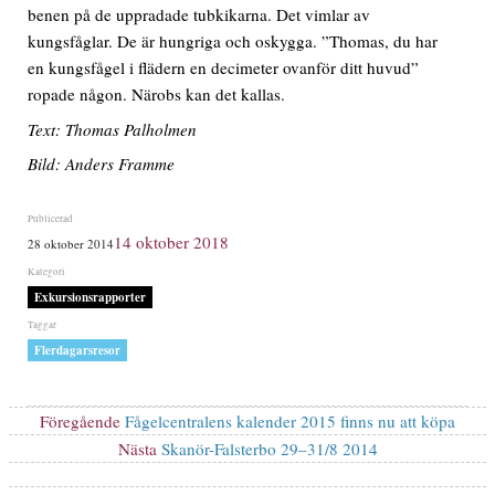
benen på de uppradade tubkikarna. Det vimlar av
kungsfåglar. De är hungriga och oskygga. ”Thomas, du har
en kungsfågel i flädern en decimeter ovanför ditt huvud”
ropade någon. Närobs kan det kallas.
Text: Thomas Palholmen
Bild: Anders Framme
Publicerat
14 oktober 2018
28 oktober 2014
den
Kategorier
Exkursionsrapporter
Etiketter
Flerdagarsresor
Inläggsnavigering
Föregående
Föregående
Fågelcentralens kalender 2015 finns nu att köpa
inlägg:
Nästa
Nästa
Skanör-Falsterbo 29–31/8 2014
inlägg: