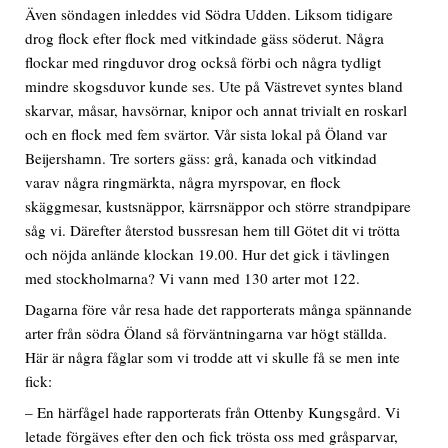
Även söndagen inleddes vid Södra Udden. Liksom tidigare
drog flock efter flock med vitkindade gäss söderut. Några
flockar med ringduvor drog också förbi och några tydligt
mindre skogsduvor kunde ses. Ute på Västrevet syntes bland
skarvar, måsar, havsörnar, knipor och annat trivialt en roskarl
och en flock med fem svärtor. Vår sista lokal på Öland var
Beijershamn. Tre sorters gäss: grå, kanada och vitkindad
varav några ringmärkta, några myrspovar, en flock
skäggmesar, kustsnäppor, kärrsnäppor och större strandpipare
såg vi. Därefter återstod bussresan hem till Götet dit vi trötta
och nöjda anlände klockan 19.00. Hur det gick i tävlingen
med stockholmarna? Vi vann med 130 arter mot 122.
Dagarna före vår resa hade det rapporterats många spännande
arter från södra Öland så förväntningarna var högt ställda.
Här är några fåglar som vi trodde att vi skulle få se men inte
fick:
– En härfågel hade rapporterats från Ottenby Kungsgård. Vi
letade förgäves efter den och fick trösta oss med gråsparvar,