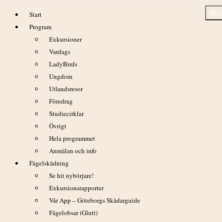
Hoppa
Me
Start
till
Program
innehåll
Exkursioner
Vardags
LadyBirds
Ungdom
Öland 2–5/10 2014
Utlandsresor
Föredrag
Studiecirklar
Övrigt
Hela programmet
Anmälan och info
Fågelskådning
Se hit nybörjare!
Exkursionsrapporter
Vår App – Göteborgs Skådarguide
Fågelobsar (Glutt)
Tjugo förväntansfulla fågelskådare träffades på