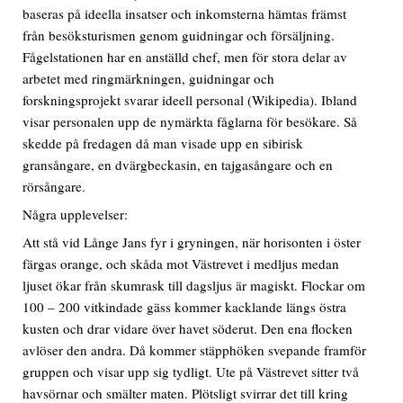
baseras på ideella insatser och inkomsterna hämtas främst
från besöksturismen genom guidningar och försäljning.
Fågelstationen har en anställd chef, men för stora delar av
arbetet med ringmärkningen, guidningar och
forskningsprojekt svarar ideell personal (Wikipedia). Ibland
visar personalen upp de nymärkta fåglarna för besökare. Så
skedde på fredagen då man visade upp en sibirisk
gransångare, en dvärgbeckasin, en tajgasångare och en
rörsångare.
Några upplevelser:
Att stå vid Långe Jans fyr i gryningen, när horisonten i öster
färgas orange, och skåda mot Västrevet i medljus medan
ljuset ökar från skumrask till dagsljus är magiskt. Flockar om
100 – 200 vitkindade gäss kommer kacklande längs östra
kusten och drar vidare över havet söderut. Den ena flocken
avlöser den andra. Då kommer stäpphöken svepande framför
gruppen och visar upp sig tydligt. Ute på Västrevet sitter två
havsörnar och smälter maten. Plötsligt svirrar det till kring