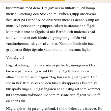
för sina medlemmar med samma innehåll så vi åt middag
tillsammans med dem. Det gav också tillfälle till en kamp
mellan Göteborg och Stockholm: Vilken grupp observerar
flest arter på Öland? Med observera menas i denna kamp att
minst två personer ur gruppen säkert bestämmer en fågel.
Man måste inte se fågeln så när Berndt och undertecknad
stod vid bussen och hörde en gröngöling i allén vid
vandrarhemmet så var saken klar. Kampen hindrade inte att
grupperna flitigt tipsade varandra om intressanta fåglar.
Vad såg vi?
Fågelskådningen började när vi på fredagsmorgonen klev ur
bussen på parkeringen vid Ottenby fågelstation. I den
allmänna röran sade någon ”Jag hör en tajgasångare”. Och
sedan fick flera av oss se den bland skräpporna i kanten av
bussparkeringen. Tajgasångaren är en östlig art som kommer
hit i september/oktober. De som missade den fågeln skulle få
en chans till.
Några ejdrar låg på en grusbank i södra delen av västrevet. En