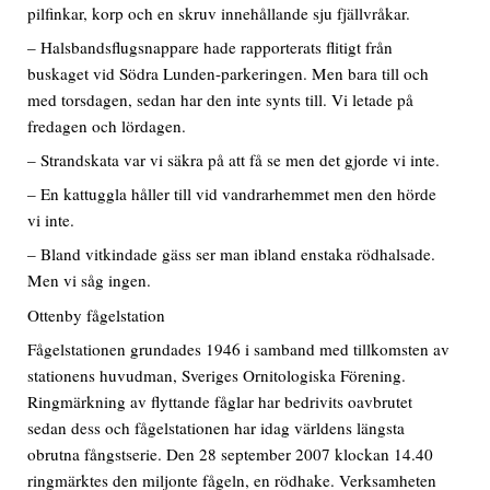
pilfinkar, korp och en skruv innehållande sju fjällvråkar.
– Halsbandsflugsnappare hade rapporterats flitigt från
buskaget vid Södra Lunden-parkeringen. Men bara till och
med torsdagen, sedan har den inte synts till. Vi letade på
fredagen och lördagen.
– Strandskata var vi säkra på att få se men det gjorde vi inte.
– En kattuggla håller till vid vandrarhemmet men den hörde
vi inte.
– Bland vitkindade gäss ser man ibland enstaka rödhalsade.
Men vi såg ingen.
Ottenby fågelstation
Fågelstationen grundades 1946 i samband med tillkomsten av
stationens huvudman, Sveriges Ornitologiska Förening.
Ringmärkning av flyttande fåglar har bedrivits oavbrutet
sedan dess och fågelstationen har idag världens längsta
obrutna fångstserie. Den 28 september 2007 klockan 14.40
ringmärktes den miljonte fågeln, en rödhake. Verksamheten