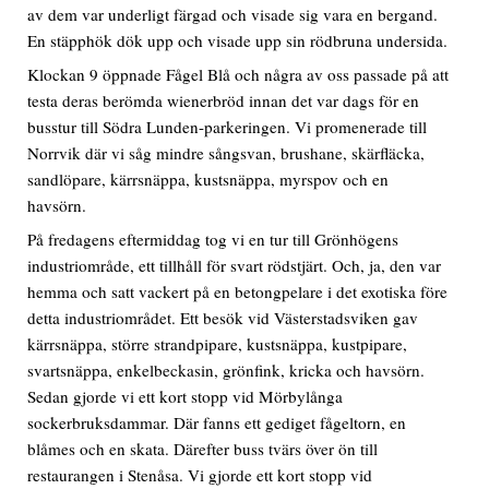
av dem var underligt färgad och visade sig vara en bergand.
En stäpphök dök upp och visade upp sin rödbruna undersida.
Klockan 9 öppnade Fågel Blå och några av oss passade på att
testa deras berömda wienerbröd innan det var dags för en
busstur till Södra Lunden-parkeringen. Vi promenerade till
Norrvik där vi såg mindre sångsvan, brushane, skärfläcka,
sandlöpare, kärrsnäppa, kustsnäppa, myrspov och en
havsörn.
På fredagens eftermiddag tog vi en tur till Grönhögens
industriområde, ett tillhåll för svart rödstjärt. Och, ja, den var
hemma och satt vackert på en betongpelare i det exotiska före
detta industriområdet. Ett besök vid Västerstadsviken gav
kärrsnäppa, större strandpipare, kustsnäppa, kustpipare,
svartsnäppa, enkelbeckasin, grönfink, kricka och havsörn.
Sedan gjorde vi ett kort stopp vid Mörbylånga
sockerbruksdammar. Där fanns ett gediget fågeltorn, en
blåmes och en skata. Därefter buss tvärs över ön till
restaurangen i Stenåsa. Vi gjorde ett kort stopp vid