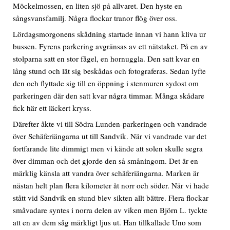
Möckelmossen, en liten sjö på allvaret. Den hyste en
sångsvansfamilj. Några flockar tranor flög över oss.
Lördagsmorgonens skådning startade innan vi hann kliva ur
bussen. Fyrens parkering avgränsas av ett nätstaket. På en av
stolparna satt en stor fågel, en hornuggla. Den satt kvar en
lång stund och lät sig beskådas och fotograferas. Sedan lyfte
den och flyttade sig till en öppning i stenmuren sydost om
parkeringen där den satt kvar några timmar. Många skådare
fick här ett läckert kryss.
Därefter åkte vi till Södra Lunden-parkeringen och vandrade
över Schäferiängarna ut till Sandvik. När vi vandrade var det
fortfarande lite dimmigt men vi kände att solen skulle segra
över dimman och det gjorde den så småningom. Det är en
märklig känsla att vandra över schäferiängarna. Marken är
nästan helt plan flera kilometer åt norr och söder. När vi hade
stått vid Sandvik en stund blev sikten allt bättre. Flera flockar
småvadare syntes i norra delen av viken men Björn L. tyckte
att en av dem såg märkligt ljus ut. Han tillkallade Uno som