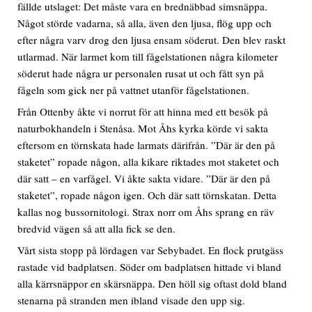
fällde utslaget: Det måste vara en brednäbbad simsnäppa.
Något störde vadarna, så alla, även den ljusa, flög upp och
efter några varv drog den ljusa ensam söderut. Den blev raskt
utlarmad. När larmet kom till fågelstationen några kilometer
söderut hade några ur personalen rusat ut och fått syn på
fågeln som gick ner på vattnet utanför fågelstationen.
Från Ottenby åkte vi norrut för att hinna med ett besök på
naturbokhandeln i Stenåsa. Mot Åhs kyrka körde vi sakta
eftersom en törnskata hade larmats därifrån. ”Där är den på
staketet” ropade någon, alla kikare riktades mot staketet och
där satt – en varfågel. Vi åkte sakta vidare. ”Där är den på
staketet”, ropade någon igen. Och där satt törnskatan. Detta
kallas nog bussornitologi. Strax norr om Åhs sprang en räv
bredvid vägen så att alla fick se den.
Vårt sista stopp på lördagen var Sebybadet. En flock prutgäss
rastade vid badplatsen. Söder om badplatsen hittade vi bland
alla kärrsnäppor en skärsnäppa. Den höll sig oftast dold bland
stenarna på stranden men ibland visade den upp sig.