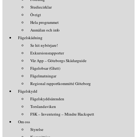
Studiecirklar
Övrigt
Hela programmet
Anmälan och info
Fågelskådning
Se hit nybörjare!
Exkursionsrapporter
Vår App – Göteborgs Skådarguide
Fågelobsar (Glutt)
Fågelmatningar
Regional rapportkommitté Göteborg
Fågelskydd
Fågelskyddsärenden
Torslandaviken
FSK – Inventering – Mindre Hackspett
Om oss
Styrelse
Kommittéer