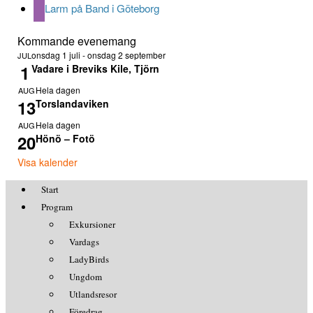
Larm på Band i Göteborg
Kommande evenemang
onsdag 1 juli
-
onsdag 2 september
JUL
1
Vadare i Breviks Kile, Tjörn
Hela dagen
AUG
13
Torslandaviken
Hela dagen
AUG
20
Hönö – Fotö
Visa kalender
Start
Program
Exkursioner
Vardags
LadyBirds
Ungdom
Utlandsresor
Föredrag