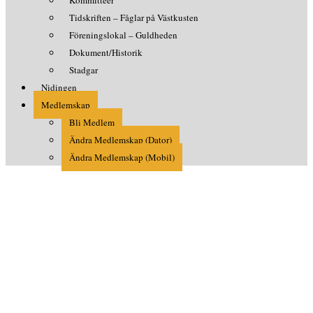
Tidskriften – Fåglar på Västkusten
Föreningslokal – Guldheden
Dokument/Historik
Stadgar
Nidingen
Medlemskap
Bli Medlem
Ändra Medlemskap (Dator)
Ändra Medlemskap (Mobil)