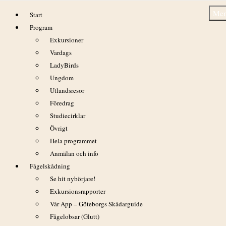
Hoppa
Me
Start
till
Program
innehåll
Exkursioner
Vardags
LadyBirds
Ungdom
Balltorps våtmark 7/4 2011
Utlandsresor
Föredrag
Studiecirklar
Övrigt
Hela programmet
Anmälan och info
Fågelskådning
Se hit nybörjare!
Exkursionsrapporter
Vår App – Göteborgs Skådarguide
Fågelobsar (Glutt)