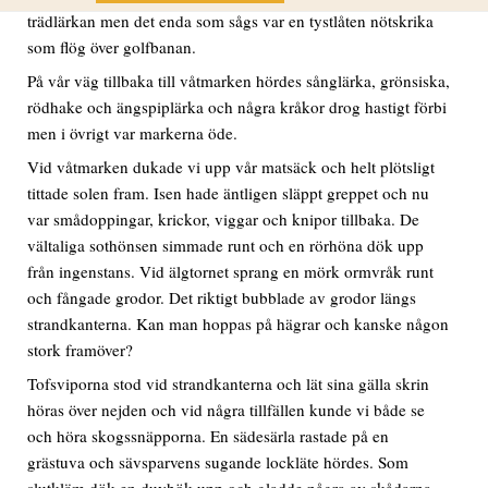
trädlärkan men det enda som sågs var en tystlåten nötskrika
som flög över golfbanan.
På vår väg tillbaka till våtmarken hördes sånglärka, grönsiska,
rödhake och ängspiplärka och några kråkor drog hastigt förbi
men i övrigt var markerna öde.
Vid våtmarken dukade vi upp vår matsäck och helt plötsligt
tittade solen fram. Isen hade äntligen släppt greppet och nu
var smådoppingar, krickor, viggar och knipor tillbaka. De
vältaliga sothönsen simmade runt och en rörhöna dök upp
från ingenstans. Vid älgtornet sprang en mörk ormvråk runt
och fångade grodor. Det riktigt bubblade av grodor längs
strandkanterna. Kan man hoppas på hägrar och kanske någon
stork framöver?
Tofsviporna stod vid strandkanterna och lät sina gälla skrin
höras över nejden och vid några tillfällen kunde vi både se
och höra skogssnäpporna. En sädesärla rastade på en
grästuva och sävsparvens sugande lockläte hördes. Som
slutkläm dök en duvhök upp och gladde några av skådarna.