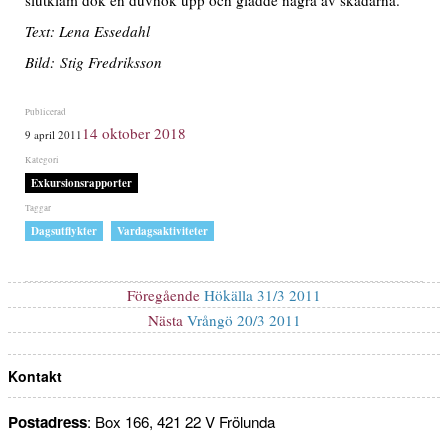
Text: Lena Essedahl
Bild: Stig Fredriksson
Publicerat
14 oktober 2018
9 april 2011
den
Kategorier
Exkursionsrapporter
Etiketter
,
Dagsutflykter
Vardagsaktiviteter
Inläggsnavigering
Föregående
Föregående
Hökälla 31/3 2011
inlägg:
Nästa
Nästa
Vrångö 20/3 2011
inlägg:
Kontakt
Postadress
: Box 166, 421 22 V Frölunda