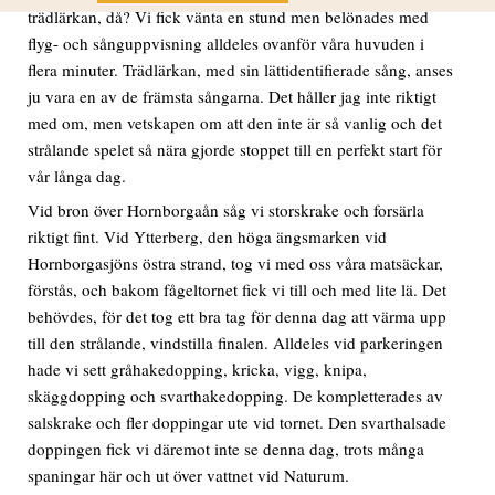
trädlärkan, då? Vi fick vänta en stund men belönades med
flyg- och sånguppvisning alldeles ovanför våra huvuden i
flera minuter. Trädlärkan, med sin lättidentifierade sång, anses
ju vara en av de främsta sångarna. Det håller jag inte riktigt
med om, men vetskapen om att den inte är så vanlig och det
strålande spelet så nära gjorde stoppet till en perfekt start för
vår långa dag.
Vid bron över Hornborgaån såg vi storskrake och forsärla
riktigt fint. Vid Ytterberg, den höga ängsmarken vid
Hornborgasjöns östra strand, tog vi med oss våra matsäckar,
förstås, och bakom fågeltornet fick vi till och med lite lä. Det
behövdes, för det tog ett bra tag för denna dag att värma upp
till den strålande, vindstilla finalen. Alldeles vid parkeringen
hade vi sett gråhakedopping, kricka, vigg, knipa,
skäggdopping och svarthakedopping. De kompletterades av
salskrake och fler doppingar ute vid tornet. Den svarthalsade
doppingen fick vi däremot inte se denna dag, trots många
spaningar här och ut över vattnet vid Naturum.