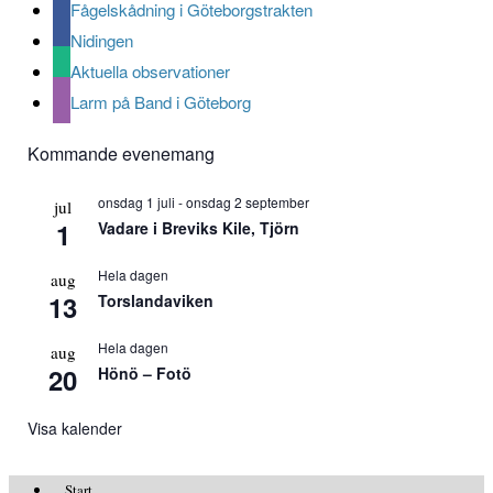
Fågelskådning i Göteborgstrakten
Nidingen
Aktuella observationer
Larm på Band i Göteborg
Kommande evenemang
onsdag 1 juli
-
onsdag 2 september
jul
1
Vadare i Breviks Kile, Tjörn
Hela dagen
aug
13
Torslandaviken
Hela dagen
aug
20
Hönö – Fotö
Visa kalender
Start