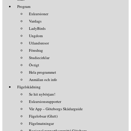
Program
Exkursioner
Vardags
LadyBirds
Ungdom
Utlandsresor
Föredrag
Studiecirklar
Övrigt
Hela programmet
Anmälan och info
Fågelskådning
Se hit nybörjare!
Exkursionsrapporter
Vår App – Göteborgs Skådarguide
Fågelobsar (Glutt)
Fågelmatningar
Regional rapportkommitté Göteborg