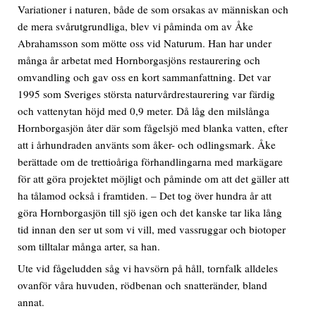
Variationer i naturen, både de som orsakas av människan och
de mera svårutgrundliga, blev vi påminda om av Åke
Abrahamsson som mötte oss vid Naturum. Han har under
många år arbetat med Hornborgasjöns restaurering och
omvandling och gav oss en kort sammanfattning. Det var
1995 som Sveriges största naturvårdrestaurering var färdig
och vattenytan höjd med 0,9 meter. Då låg den milslånga
Hornborgasjön åter där som fågelsjö med blanka vatten, efter
att i århundraden använts som åker- och odlingsmark. Åke
berättade om de trettioåriga förhandlingarna med markägare
för att göra projektet möjligt och påminde om att det gäller att
ha tålamod också i framtiden. – Det tog över hundra år att
göra Hornborgasjön till sjö igen och det kanske tar lika lång
tid innan den ser ut som vi vill, med vassruggar och biotoper
som tilltalar många arter, sa han.
Ute vid fågeludden såg vi havsörn på håll, tornfalk alldeles
ovanför våra huvuden, rödbenan och snatteränder, bland
annat.