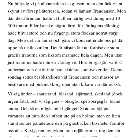
Nu började vi på allvar sakna fiskgjusen, men den fick vi en
skymt av först på återresan, sedan vi lämnat Trandansen. Men
där, dessförinnan, hade vi haft en härlig avslutning med 13
300 tranor. Eller kanske några färre, för lördagens räkning
hade blivit störd och nu flyger ju stora flockar norrut varje
dag. Men det var änder och gäss vi koncentrerade oss på där
uppe på utsiktskullen. Det är nästan lätt att förbise de stora
gracila tranorna som liksom inramade hela dagen. Men utan
just tranorna hade inte en vårdag vid Hornborgasjön varit så
underbar, och det är inte bara skådare som tycker det. Denna
söndag sattes besöksrekord vid Trandansen och massor av
besökare med picknickkorg men utan kikare var där också.
Vi såg änder – snatterand, bläsand, stjärtand, skedand (dock
ingen årta), och vi såg gäss – bläsgås, spetsbergsgås, bland
andra. Och så en nilgås mitt i gänget! Skådare hjälpte
varandra att hitta den i tuben ute på en holme, men en liten
stund senare paraderade den på gräsbacken tio meter framför
oss alla. Kaxig, rent av tyken, och rejält exotisk tog den sin