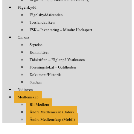
Fågelskydd
Fågelskyddsärenden
Torslandaviken
FSK – Inventering – Mindre Hackspett
Om oss
Styrelse
Kommittéer
Tidskriften – Fåglar på Västkusten
Föreningslokal – Guldheden
Dokument/Historik
Stadgar
Nidingen
Medlemskap
Bli Medlem
Ändra Medlemskap (Dator)
Ändra Medlemskap (Mobil)