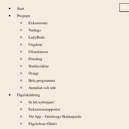
Hoppa
Me
Start
till
Program
innehåll
Exkursioner
Vardags
LadyBirds
Ungdom
Det stora årliga Hornborgasjö-äventyret 9/4
Utlandsresor
2017
Föredrag
Studiecirklar
Övrigt
Hela programmet
Anmälan och info
Fågelskådning
Se hit nybörjare!
Exkursionsrapporter
Vår App – Göteborgs Skådarguide
Fågelobsar (Glutt)