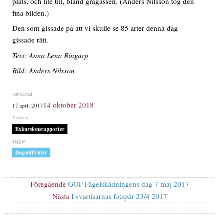
plats, och lite till, bland grågässen. (Anders Nilsson tog den
fina bilden.)
Den som gissade på att vi skulle se 85 arter denna dag
gissade rätt.
Text: Anna Lena Ringarp
Bild: Anders Nilsson
Publicerat
14 oktober 2018
17 april 2017
den
Kategorier
Exkursionsrapporter
Etiketter
Dagsutflykter
Inläggsnavigering
Föregående
Föregående
GOF Fågelskådningens dag 7 maj 2017
inlägg:
Nästa
Nästa
I svartisarnas fotspår 23/4 2017
inlägg: