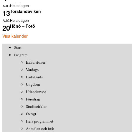
Hela dagen
AUG
13
Torslandaviken
Hela dagen
AUG
20
Hönö – Fotö
Visa kalender
Start
Program
Exkursioner
Vardags
LadyBirds
Ungdom
Utlandsresor
Föredrag
Studiecirklar
Övrigt
Hela programmet
Anmälan och info