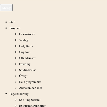
Hoppa
Meny
till
innehåll
Start
Program
Exkursioner
I svartisarnas fotspår 23/4 2017
Vardags
LadyBirds
Ungdom
Utlandsresor
Föredrag
Studiecirklar
Övrigt
Hela programmet
Anmälan och info
Fågelskådning
Se hit nybörjare!
Exkursionsrapporter