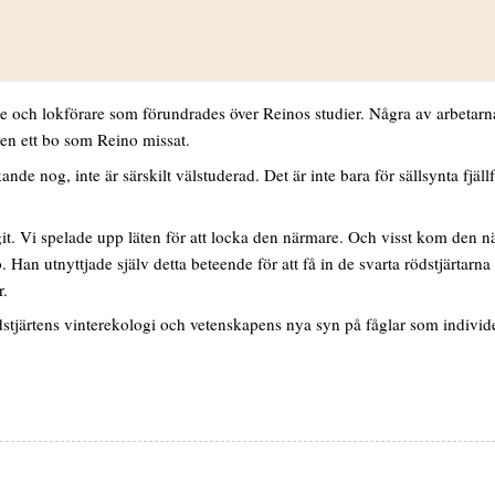
 blommande ogräs minskat kraftigt sedan varvstiden och ersatts med asfa
kärnområdet i södra Europa har antagligen bidragit till tillbakagången. 
h lokförare som förundrades över Reinos studier. Några av arbetarna f
även ett bo som Reino missat.
de nog, inte är särskilt välstuderad. Det är inte bara för sällsynta fjäll
jungit. Vi spelade upp läten för att locka den närmare. Och visst kom den
o. Han utnyttjade själv detta beteende för att få in de svarta rödstjärtarn
r.
järtens vinterekologi och vetenskapens nya syn på fåglar som individer.