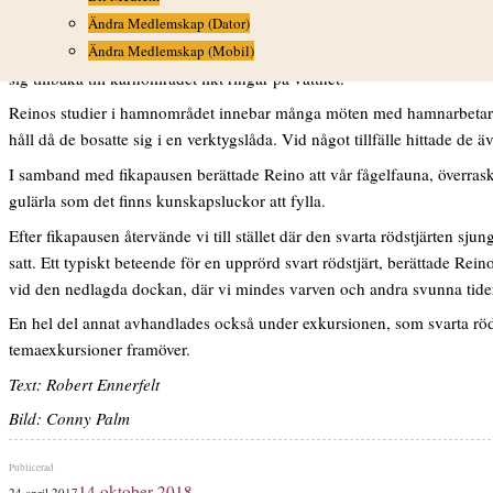
Ändra Medlemskap (Dator)
minskat undrade vi? Ja, en bidragande orsak är antagligen att mängden
rödstjärtarna som äter insekterna kring blommorna. Även förändringar i 
Ändra Medlemskap (Mobil)
sig tillbaka till kärnområdet likt ringar på vattnet.
Reinos studier i hamnområdet innebar många möten med hamnarbetare oc
håll då de bosatte sig i en verktygslåda. Vid något tillfälle hittade de 
I samband med fikapausen berättade Reino att vår fågelfauna, överraskan
gulärla som det finns kunskapsluckor att fylla.
Efter fikapausen återvände vi till stället där den svarta rödstjärten s
satt. Ett typiskt beteende för en upprörd svart rödstjärt, berättade Rein
vid den nedlagda dockan, där vi mindes varven och andra svunna tide
En hel del annat avhandlades också under exkursionen, som svarta rödst
temaexkursioner framöver.
Text: Robert Ennerfelt
Bild: Conny Palm
Publicerat
14 oktober 2018
24 april 2017