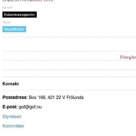
den
Kategorier
Exkursionsrapporter
Etiketter
Dagsutflykter
Inläggsnavigering
Föregåe
Kontakt
Postadress
: Box 166, 421 22 V Frölunda
E-post
: gof@gof.nu
Styrelsen
Kommitéer