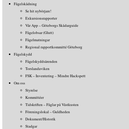
Fågelskådning
Se hit nybörjare!
Exkursionsrapporter
Vår App – Göteborgs Skådarguide
Fågelobsar (Glutt)
Fågelmatningar
Regional rapportkommitté Göteborg
Fågelskydd
Fågelskyddsärenden
Torslandaviken
FSK – Inventering – Mindre Hackspett
Om oss
Styrelse
Kommittéer
Tidskriften – Fåglar på Västkusten
Föreningslokal – Guldheden
Dokument/Historik
Stadgar