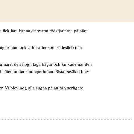
lt. Det innebär mindre mat till de svarta
Reinos uppfattning är att fåglar sprids, och drar
ick lära känna de svarta rödstjärtarna på nära
fåglar utan också för arter som sädesärla och
 närmare, den flög i låga bågar och knixade när den
a i näten under studieperioden. Sista besöket blev
 Vi blev nog alla sugna på att få ytterligare