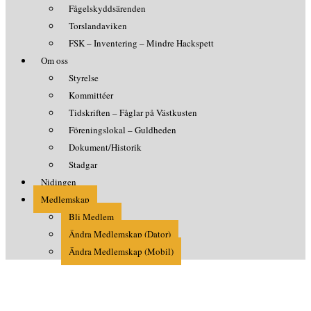
Fågelskyddsärenden
Torslandaviken
FSK – Inventering – Mindre Hackspett
Om oss
Styrelse
Kommittéer
Tidskriften – Fåglar på Västkusten
Föreningslokal – Guldheden
Dokument/Historik
Stadgar
Nidingen
Medlemskap
Bli Medlem
Ändra Medlemskap (Dator)
Ändra Medlemskap (Mobil)