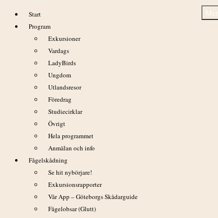
Hoppa
Me
Start
till
Program
innehåll
Exkursioner
Vardags
LadyBirds
Ungdom
EuroBirdwatch 1-2 oktober
Utlandsresor
Föredrag
Studiecirklar
Övrigt
Hela programmet
Anmälan och info
Fågelskådning
Se hit nybörjare!
Exkursionsrapporter
Vår App – Göteborgs Skådarguide
Fågelobsar (Glutt)