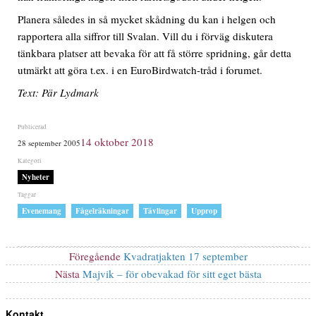
Planera således in så mycket skådning du kan i helgen och
rapportera alla siffror till Svalan. Vill du i förväg diskutera
tänkbara platser att bevaka för att få större spridning, går detta
utmärkt att göra t.ex. i en EuroBirdwatch-tråd i forumet.
Text: Pär Lydmark
Publicerat
14 oktober 2018
28 september 2005
den
Kategorier
Nyheter
Etiketter
,
,
,
Evenemang
Fågelräkningar
Tävlingar
Upprop
Inläggsnavigering
Föregående
Föregående
Kvadratjakten 17 september
inlägg:
Nästa
Nästa
Majvik – för obevakad för sitt eget bästa
inlägg:
Kontakt