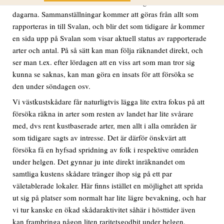
komma ut och skåda under åtminstone någon av de två
dagarna. Sammanställningar kommer att göras från allt som
rapporteras in till Svalan, och blir det som tidigare år kommer
en sida upp på Svalan som visar aktuell status av rapporterade
arter och antal. På så sätt kan man följa räknandet direkt, och
ser man t.ex. efter lördagen att en viss art som man tror sig
kunna se saknas, kan man göra en insats för att försöka se
den under söndagen osv.
Vi västkustskådare får naturligtvis lägga lite extra fokus på att
försöka räkna in arter som resten av landet har lite svårare
med, dvs rent kustbaserade arter, men allt i alla områden är
som tidigare sagts av intresse. Det är därför önskvärt att
försöka få en hyfsad spridning av folk i respektive områden
under helgen. Det gynnar ju inte direkt inräknandet om
samtliga kustens skådare tränger ihop sig på ett par
väletablerade lokaler. Här finns istället en möjlighet att sprida
ut sig på platser som normalt har lite lägre bevakning, och har
vi tur kanske en ökad skådaraktivitet såhär i hösttider även
kan frambringa någon liten raritetsgodbit under helgen.