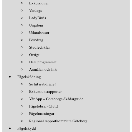
Exkursioner
Vardags
LadyBirds
Ungdom
Utlandsresor
Föredrag
Studiecirklar
Övrigt
Hela programmet
Anmälan och info
Fågelskådning
Se hit nybörjare!
Exkursionsrapporter
Vår App – Göteborgs Skådarguide
Fågelobsar (Glutt)
Fågelmatningar
Regional rapportkommitté Göteborg
Fågelskydd