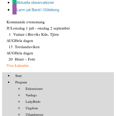
Aktuella observationer
Larm på Band i Göteborg
Kommande evenemang
JUL
onsdag 1 juli
-
onsdag 2 september
1
Vadare i Breviks Kile, Tjörn
AUG
Hela dagen
13
Torslandaviken
AUG
Hela dagen
20
Hönö – Fotö
Visa kalender
Start
Program
Exkursioner
Vardags
LadyBirds
Ungdom
Utlandsresor