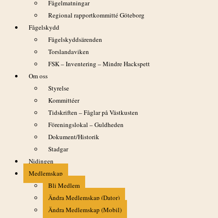
Fågelmatningar
Regional rapportkommitté Göteborg
Fågelskydd
Sensommaren har nu inträtt och höstprogrammets första
Fågelskyddsärenden
exkursion samlade 23 stycken förväntansfulla vardagslediga –
Torslandaviken
sädesärlor, ungar och föräldrafåglar, pilade runt överallt på
FSK – Inventering – Mindre Hackspett
strandängarna denna soliga, varma förmiddag. De som
kommit lite tidigare hade dessutom hunnit se ett antal gulärlor
Om oss
som tyvärr försvunnit någon annanstans när vi övriga
Styrelse
anlände. Från bron över till ön, mot havet såg vi vitkindade
Kommittéer
gäss beta i gräset och några krickor och gräsänder sökte föda
Tidskriften – Fåglar på Västkusten
i viken ut mot havet.
Föreningslokal – Guldheden
Dokument/Historik
Två ormvråkar kom så i långsam flykt rätt över oss. Åt andra
Stadgar
sidan sågs kanadagäss och i den leriga viken spankulerade
några vadare omkring. Tofsvipor och några gluttsnäppor
Nidingen
uppgav de som hade tuben med sig.
Medlemskap
Bli Medlem
Vi började vandra på stigen i Hästhagen på den vänstra sidan
Ändra Medlemskap (Dator)
och stannade upp i god tid när vi närmade oss buskagen och
Ändra Medlemskap (Mobil)
den trädbevuxna delen av ön. Först fick någon syn på en