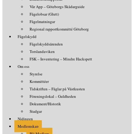
Vår App – Göteborgs Skådarguide
Fågelobsar (Glutt)
Fågelmatningar
Regional rapportkommitté Göteborg
Fågelskydd
Fågelskyddsärenden
Torslandaviken
FSK – Inventering – Mindre Hackspett
Om oss
Styrelse
Kommittéer
Tidskriften – Fåglar på Västkusten
Föreningslokal – Guldheden
Dokument/Historik
Stadgar
Nidingen
Medlemskap
Bli Medlem