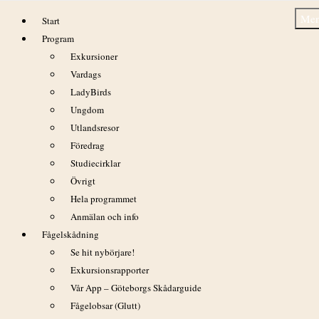
Hoppa
Me
Start
till
Program
innehåll
Exkursioner
Vardags
LadyBirds
Ungdom
Redan kläckningsdags!
Utlandsresor
Föredrag
Studiecirklar
Övrigt
Hela programmet
Anmälan och info
Fågelskådning
Se hit nybörjare!
Exkursionsrapporter
Vår App – Göteborgs Skådarguide
Fågelobsar (Glutt)