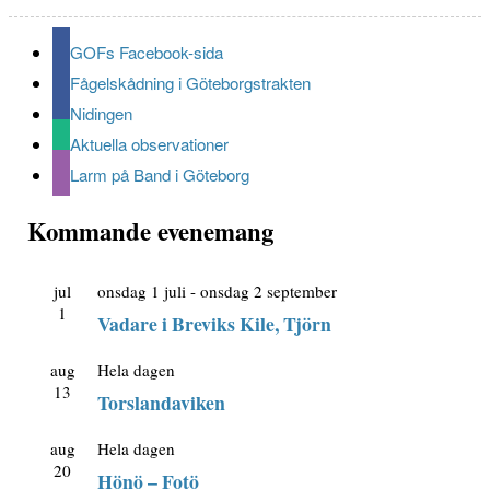
GOFs Facebook-sida
Fågelskådning i Göteborgstrakten
Nidingen
Aktuella observationer
Larm på Band i Göteborg
Kommande evenemang
jul
onsdag 1 juli
-
onsdag 2 september
1
Vadare i Breviks Kile, Tjörn
aug
Hela dagen
13
Torslandaviken
aug
Hela dagen
20
Hönö – Fotö