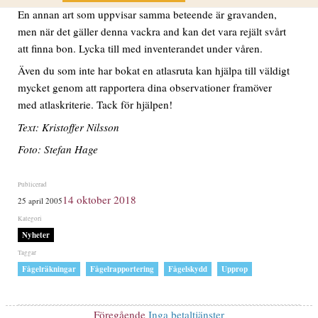
En annan art som uppvisar samma beteende är gravanden,
men när det gäller denna vackra and kan det vara rejält svårt
att finna bon. Lycka till med inventerandet under våren.
Även du som inte har bokat en atlasruta kan hjälpa till väldigt
mycket genom att rapportera dina observationer framöver
med atlaskriterie. Tack för hjälpen!
Text: Kristoffer Nilsson
Foto: Stefan Hage
Publicerat
14 oktober 2018
25 april 2005
den
Kategorier
Nyheter
Etiketter
,
,
,
Fågelräkningar
Fågelrapportering
Fågelskydd
Upprop
Inläggsnavigering
Föregående
Föregående
Inga betaltjänster