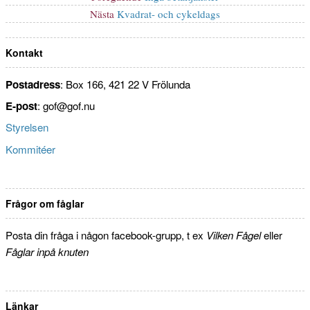
inlägg:
Nästa
Nästa
Kvadrat- och cykeldags
inlägg:
Kontakt
Postadress
: Box 166, 421 22 V Frölunda
E-post
: gof@gof.nu
Styrelsen
Kommitéer
Frågor om fåglar
Posta din fråga i någon facebook-grupp, t ex
Vilken Fågel
eller
Fåglar inpå knuten
Länkar