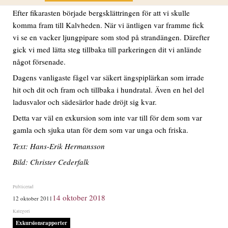
Efter fikarasten började bergsklättringen för att vi skulle
komma fram till Kalvheden. När vi äntligen var framme fick
vi se en vacker ljungpipare som stod på strandängen. Därefter
gick vi med lätta steg tillbaka till parkeringen dit vi anlände
något försenade.
Dagens vanligaste fågel var säkert ängspiplärkan som irrade
hit och dit och fram och tillbaka i hundratal. Även en hel del
ladusvalor och sädesärlor hade dröjt sig kvar.
Detta var väl en exkursion som inte var till för dem som var
gamla och sjuka utan för dem som var unga och friska.
Text: Hans-Erik Hermansson
Bild: Christer Cederfalk
Publicerat
14 oktober 2018
12 oktober 2011
den
Kategorier
Exkursionsrapporter