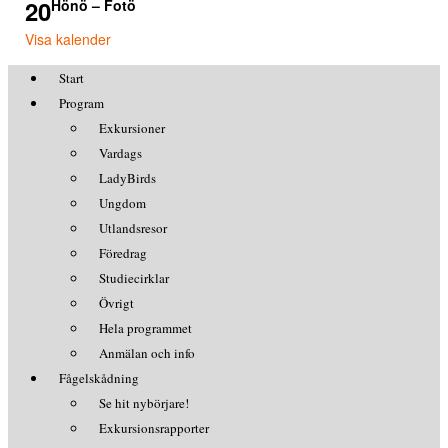
20
Hönö – Fotö
Visa kalender
Start
Program
Exkursioner
Vardags
LadyBirds
Ungdom
Utlandsresor
Föredrag
Studiecirklar
Övrigt
Hela programmet
Anmälan och info
Fågelskådning
Se hit nybörjare!
Exkursionsrapporter