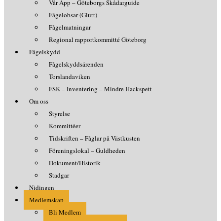
Vår App – Göteborgs Skådarguide
Fågelobsar (Glutt)
Fågelmatningar
Regional rapportkommitté Göteborg
Fågelskydd
Fågelskyddsärenden
Torslandaviken
FSK – Inventering – Mindre Hackspett
Om oss
Styrelse
Kommittéer
Tidskriften – Fåglar på Västkusten
Föreningslokal – Guldheden
Dokument/Historik
Stadgar
Nidingen
Medlemskap
Bli Medlem