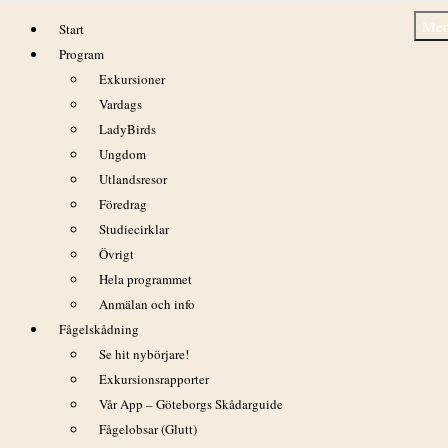
Hoppa
Me
Start
till
Program
innehåll
Exkursioner
Vardags
LadyBirds
Ungdom
Vallda Sandö 15/9 2011
Utlandsresor
Föredrag
Studiecirklar
Övrigt
Hela programmet
Anmälan och info
Fågelskådning
Se hit nybörjare!
Exkursionsrapporter
Vår App – Göteborgs Skådarguide
Fågelobsar (Glutt)