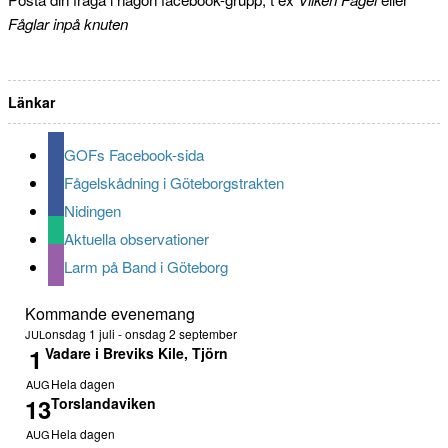
Fåglar inpå knuten
Länkar
GOFs Facebook-sida
Fågelskådning i Göteborgstrakten
Nidingen
Aktuella observationer
Larm på Band i Göteborg
Kommande evenemang
onsdag 1 juli
-
onsdag 2 september
JUL
1
Vadare i Breviks Kile, Tjörn
Hela dagen
AUG
13
Torslandaviken
Hela dagen
AUG