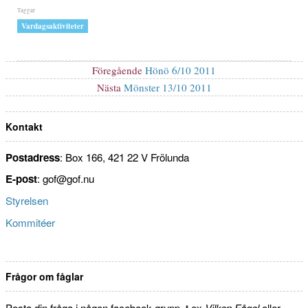
Etiketter
Vardagsaktiviteter
Inläggsnavigering
Föregående
Föregående
Hönö 6/10 2011
inlägg:
Nästa
Nästa
Mönster 13/10 2011
inlägg:
Kontakt
Postadress
: Box 166, 421 22 V Frölunda
E-post
: gof@gof.nu
Styrelsen
Kommitéer
Frågor om fåglar
Posta din fråga i någon facebook-grupp, t ex
Vilken Fågel
eller